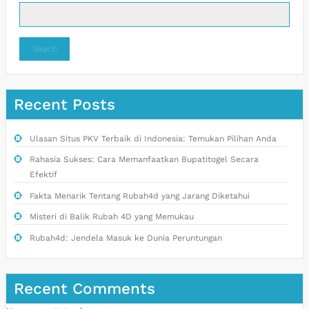
Search
Recent Posts
Ulasan Situs PKV Terbaik di Indonesia: Temukan Pilihan Anda
Rahasia Sukses: Cara Memanfaatkan Bupatitogel Secara
Efektif
Fakta Menarik Tentang Rubah4d yang Jarang Diketahui
Misteri di Balik Rubah 4D yang Memukau
Rubah4d: Jendela Masuk ke Dunia Peruntungan
Recent Comments