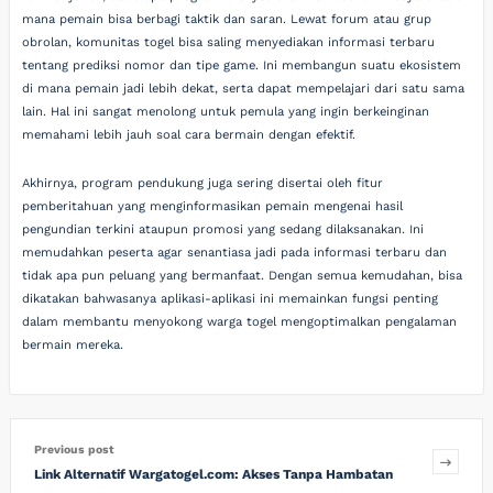
mana pemain bisa berbagi taktik dan saran. Lewat forum atau grup
obrolan, komunitas togel bisa saling menyediakan informasi terbaru
tentang prediksi nomor dan tipe game. Ini membangun suatu ekosistem
di mana pemain jadi lebih dekat, serta dapat mempelajari dari satu sama
lain. Hal ini sangat menolong untuk pemula yang ingin berkeinginan
memahami lebih jauh soal cara bermain dengan efektif.
Akhirnya, program pendukung juga sering disertai oleh fitur
pemberitahuan yang menginformasikan pemain mengenai hasil
pengundian terkini ataupun promosi yang sedang dilaksanakan. Ini
memudahkan peserta agar senantiasa jadi pada informasi terbaru dan
tidak apa pun peluang yang bermanfaat. Dengan semua kemudahan, bisa
dikatakan bahwasanya aplikasi-aplikasi ini memainkan fungsi penting
dalam membantu menyokong warga togel mengoptimalkan pengalaman
bermain mereka.
Previous post
Link Alternatif Wargatogel.com: Akses Tanpa Hambatan