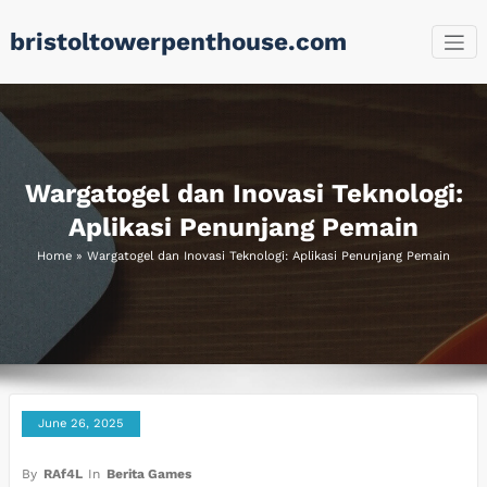
Skip
bristoltowerpenthouse.com
to
content
Wargatogel dan Inovasi Teknologi:
Aplikasi Penunjang Pemain
Home
»
Wargatogel dan Inovasi Teknologi: Aplikasi Penunjang Pemain
June 26, 2025
By
RAf4L
In
Berita Games