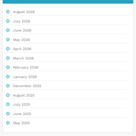
August 2026
July 2026
June 2026
May 2026
April 2026
March 2026
February 2026
January 2026
December 2025
August 2025
July 2025
June 2025
May 2025