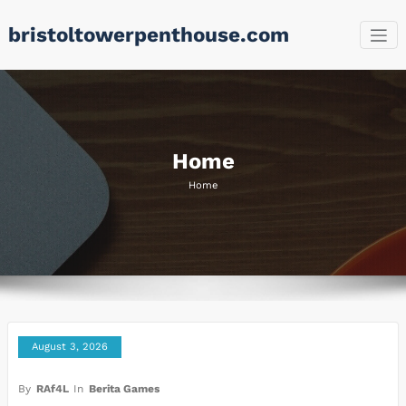
Skip
bristoltowerpenthouse.com
to
content
Home
Home
August 3, 2026
By
RAf4L
In
Berita Games