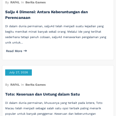
By
RAf4L
In
Berita Games
Salju 4 Dimensi: Antara Keberuntungan dan
Perencanaan
Di dalam dunia permainan, salju4d telah menjadi suatu kejadian yang
begitu memikat minat banyak sekali orang. Melalui ide yang terlihat
sederhana tetapi penuh cobaan, salju4d menawarkan pengalaman yang
unik untuk…
Read More
July 27, 2026
By
RAf4L
In
Berita Games
Toto: Keseruan dan Untung dalam Satu
Di dalam dunia permainan, khususnya yang terkait pada lotere, Toto
Macau telah menjadi sebagai salah satu opsi terbaik paling menarik
populer untuk banyak penggemar. Keseruan dan keberuntungan