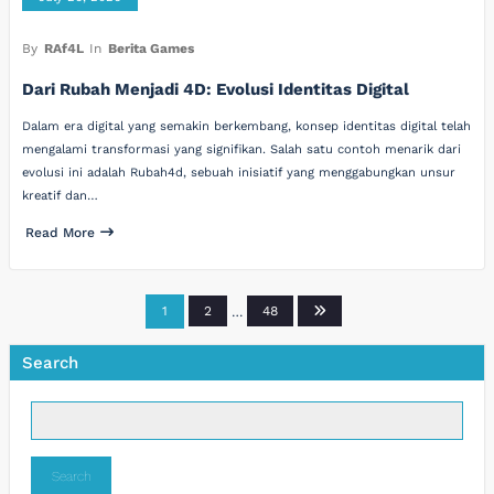
By
RAf4L
In
Berita Games
Dari Rubah Menjadi 4D: Evolusi Identitas Digital
Dalam era digital yang semakin berkembang, konsep identitas digital telah
mengalami transformasi yang signifikan. Salah satu contoh menarik dari
evolusi ini adalah Rubah4d, sebuah inisiatif yang menggabungkan unsur
kreatif dan…
Read More
Posts
1
2
…
48
pagination
Search
Search