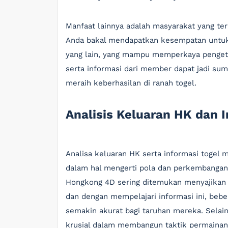
Manfaat lainnya adalah masyarakat yang te
Anda bakal mendapatkan kesempatan untuk
yang lain, yang mampu memperkaya penge
serta informasi dari member dapat jadi s
meraih keberhasilan di ranah togel.
Analisis Keluaran HK dan I
Analisa keluaran HK serta informasi togel
dalam hal mengerti pola dan perkembangan y
Hongkong 4D sering ditemukan menyajikan a
dan dengan mempelajari informasi ini, beb
semakin akurat bagi taruhan mereka. Selain
krusial dalam membangun taktik permainan