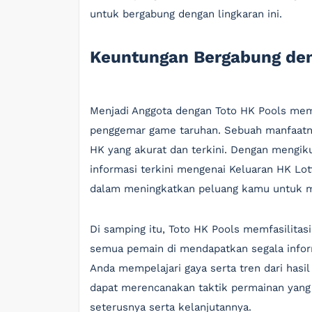
untuk bergabung dengan lingkaran ini.
Keuntungan Bergabung den
Menjadi Anggota dengan Toto HK Pools me
penggemar game taruhan. Sebuah manfaatny
HK yang akurat dan terkini. Dengan mengik
informasi terkini mengenai Keluaran HK Lot
dalam meningkatkan peluang kamu untuk me
Di samping itu, Toto HK Pools memfasilit
semua pemain di mendapatkan segala infor
Anda mempelajari gaya serta tren dari hasil
dapat merencanakan taktik permainan yang l
seterusnya serta kelanjutannya.