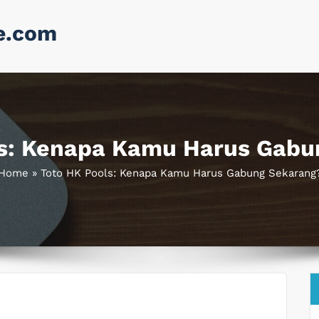
e.com
ls: Kenapa Kamu Harus Gabu
Home
»
Toto HK Pools: Kenapa Kamu Harus Gabung Sekarang