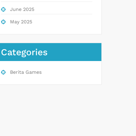
June 2025
May 2025
Categories
Berita Games