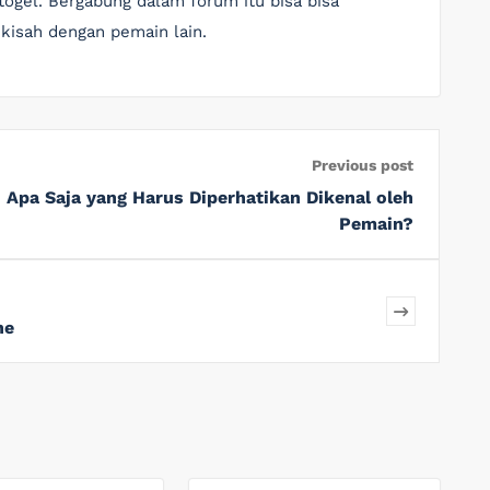
 togel. Bergabung dalam forum itu bisa bisa
kisah dengan pemain lain.
Previous post
: Apa Saja yang Harus Diperhatikan Dikenal oleh
Pemain?
ne