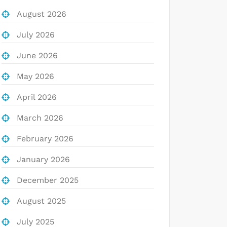
August 2026
July 2026
June 2026
May 2026
April 2026
March 2026
February 2026
January 2026
December 2025
August 2025
July 2025