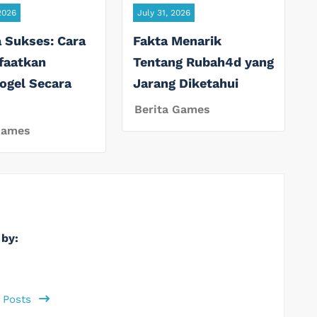
2026
July 31, 2026
 Sukses: Cara
Fakta Menarik
aatkan
Tentang Rubah4d yang
ogel Secara
Jarang Diketahui
Berita Games
Games
 by:
l Posts