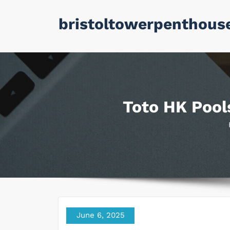
Skip
bristoltowerpenthous
to
content
Toto HK Poo
June 6, 2025