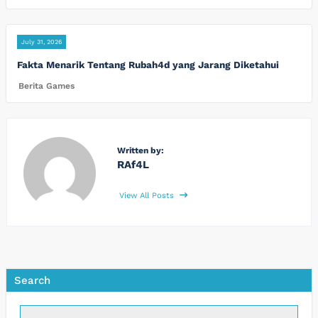
July 31, 2026
Fakta Menarik Tentang Rubah4d yang Jarang Diketahui
Berita Games
Written by:
RAf4L
View All Posts
Search