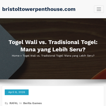
Skip
bristoltowerpenthouse.com
to
content
Togel Wali vs. Tradisional Togel:
Mana yang Lebih Seru?
Home
»
Togel Wali vs. Tradisional Togel: Mana yang Lebih Seru?
April 6, 2026
By
RAf4L
In
Berita Games