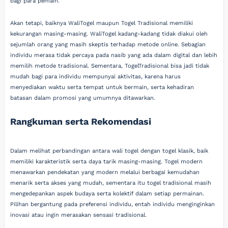
bagi para pemain.
Akan tetapi, baiknya WaliTogel maupun Togel Tradisional memiliki
kekurangan masing-masing. WaliTogel kadang-kadang tidak diakui oleh
sejumlah orang yang masih skeptis terhadap metode online. Sebagian
individu merasa tidak percaya pada nasib yang ada dalam digital dan lebih
memilih metode tradisional. Sementara, TogelTradisional bisa jadi tidak
mudah bagi para individu mempunyai aktivitas, karena harus
menyediakan waktu serta tempat untuk bermain, serta kehadiran
batasan dalam promosi yang umumnya ditawarkan.
Rangkuman serta Rekomendasi
Dalam melihat perbandingan antara wali togel dengan togel klasik, baik
memiliki karakteristik serta daya tarik masing-masing. Togel modern
menawarkan pendekatan yang modern melalui berbagai kemudahan
menarik serta akses yang mudah, sementara itu togel tradisional masih
mengedepankan aspek budaya serta kolektif dalam setiap permainan.
Pilihan bergantung pada preferensi individu, entah individu menginginkan
inovasi atau ingin merasakan sensasi tradisional.