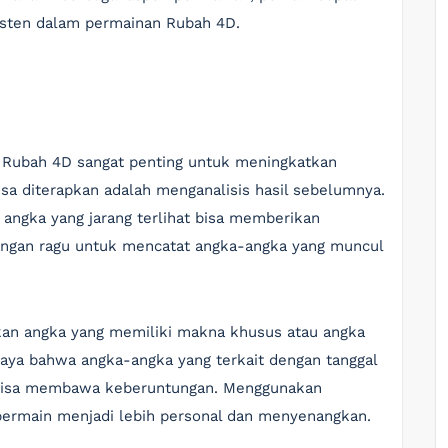
sisten dalam permainan Rubah 4D.
 Rubah 4D sangat penting untuk meningkatkan
isa diterapkan adalah menganalisis hasil sebelumnya.
 angka yang jarang terlihat bisa memberikan
Jangan ragu untuk mencatat angka-angka yang muncul
kan angka yang memiliki makna khusus atau angka
aya bahwa angka-angka yang terkait dengan tanggal
rit bisa membawa keberuntungan. Menggunakan
ermain menjadi lebih personal dan menyenangkan.