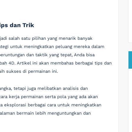
ips dan Trik
adi salah satu pilihan yang menarik banyak
rategi untuk meningkatkan peluang mereka dalam
runtungan dan taktik yang tepat, Anda bisa
h 4D. Artikel ini akan membahas berbagai tips dan
h sukses di permainan ini.
gka, tetapi juga melibatkan analisis dan
ara kerja permainan serta pola yang ada akan
ta eksplorasi berbagai cara untuk meningkatkan
alaman bermain lebih menguntungkan dan