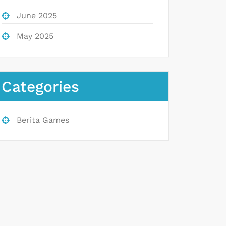
June 2025
May 2025
Categories
Berita Games