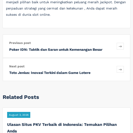
menjadi pilihan baik untuk meningkatkan peluang meraih jackpot. Dengan
perpaduan strategi yang cermat dan ketekunan , Anda dapat meraih
sukses di dunia slot online.
Previous post
Poker IDN: Taktik dan Saran untuk Kemenangan Besar
Next post
Toto Jenius: Inovasi Terkini dalam Game Lotere
Related Posts
August 3, 2026
Ulasan Situs PKV Terbaik di Indonesia: Temukan Pilihan
Anda