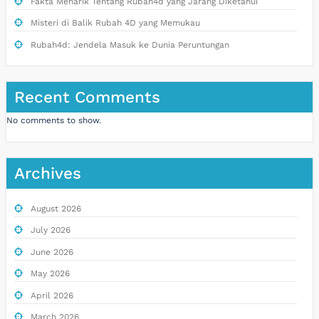
Fakta Menarik Tentang Rubah4d yang Jarang Diketahui
Misteri di Balik Rubah 4D yang Memukau
Rubah4d: Jendela Masuk ke Dunia Peruntungan
Recent Comments
No comments to show.
Archives
August 2026
July 2026
June 2026
May 2026
April 2026
March 2026