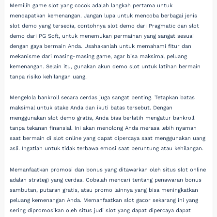
Memilih game slot yang cocok adalah langkah pertama untuk
mendapatkan kemenangan. Jangan lupa untuk mencoba berbagai jenis
slot demo yang tersedia, contohnya slot demo dari Pragmatic dan slot
demo dari PG Soft, untuk menemukan permainan yang sangat sesuai
dengan gaya bermain Anda. Usahakanlah untuk memahami fitur dan
mekanisme dari masing-masing game, agar bisa maksimal peluang
kemenangan. Selain itu, gunakan akun demo slot untuk latihan bermain
tanpa risiko kehilangan uang.
Mengelola bankroll secara cerdas juga sangat penting. Tetapkan batas
maksimal untuk stake Anda dan ikuti batas tersebut. Dengan
menggunakan slot demo gratis, Anda bisa berlatih mengatur bankroll
tanpa tekanan finansial. Ini akan menolong Anda merasa lebih nyaman
saat bermain di slot online yang dapat dipercaya saat menggunakan uang
asli. Ingatlah untuk tidak terbawa emosi saat beruntung atau kehilangan.
Memanfaatkan promosi dan bonus yang ditawarkan oleh situs slot online
adalah strategi yang cerdas. Cobalah mencari tentang penawaran bonus
sambutan, putaran gratis, atau promo lainnya yang bisa meningkatkan
peluang kemenangan Anda. Memanfaatkan slot gacor sekarang ini yang
sering dipromosikan oleh situs judi slot yang dapat dipercaya dapat