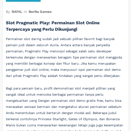
By
RAf4L
In
Berita Games
Slot Pragmatic Play: Permainan Slot Online
Terpercaya yang Perlu Dikunjungi
Permainan slot daring sudah jadi sebuah pilihan favorit bagi banyak
pemain judi dalam seluruh dunia. Antara antara banyak penyedia
permainan, Pragmatic Play menonjol sebagai salah satu developer
terkemuka dengan menawarkan beragam tipe permainan slot menggoda
yang memiliki berbagai konsep dan fitur baru. Jika kamu merupakan
penggemar judi slot online, maka menyusuri opsi permainan slot demo
dari pihak Pragmatic Play adalah tindakan yang sangat perlu dikerjakan.
Bagi para pemain baru, profil demonstrasi slot menjadi pilihan yang
sangat ideal untuk mencoba berbagai permainan tanpa perlu
mengeluarkan uang Dengan permainan slot demo gratis free, kamu bisa
merasakan sensasi bermain dan mengetahui aturan permainan sebelum
Anda menentukan untuk bertaruh dengan modal asli. Beberapa judul
terkenal contohnya Princess Starlight, Gates of Olympus, dan Bonanza
Manis bukan cuma menawarkan kesenangan tetapi juga juga kesempatan