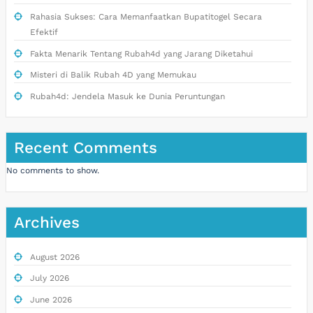
Rahasia Sukses: Cara Memanfaatkan Bupatitogel Secara
Efektif
Fakta Menarik Tentang Rubah4d yang Jarang Diketahui
Misteri di Balik Rubah 4D yang Memukau
Rubah4d: Jendela Masuk ke Dunia Peruntungan
Recent Comments
No comments to show.
Archives
August 2026
July 2026
June 2026