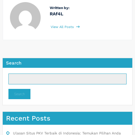
Written by:
RAf4L
View All Posts
Search
Search
Recent Posts
Ulasan Situs PKV Terbaik di Indonesia: Temukan Pilihan Anda