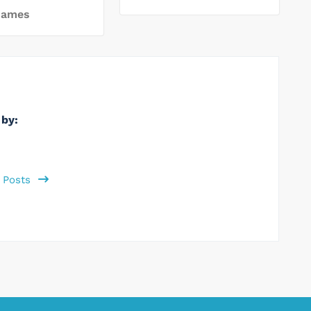
Games
 by:
l Posts