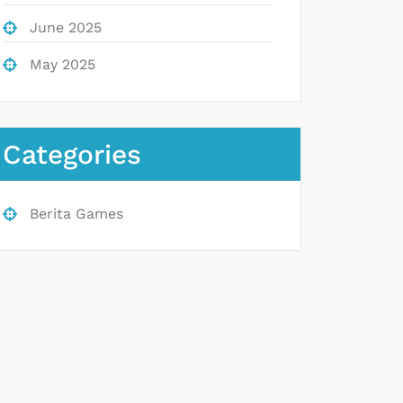
June 2025
May 2025
Categories
Berita Games