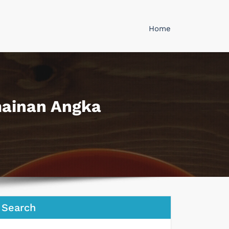
Home
mainan Angka
Search