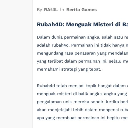
By
RAf4L
In
Berita Games
Rubah4D: Menguak Misteri di B
Dalam dunia permainan angka, salah satu 
adalah rubah4d. Permainan ini tidak hanya
mengundang rasa penasaran yang mendalam
yang terlibat dalam permainan ini, selalu
memahami strategi yang tepat.
Rubah4d telah menjadi topik hangat dalam 
menguak misteri di balik angka-angka yang 
pengalaman unik mereka sendiri ketika berh
akan menjelajahi lebih dalam mengenai rub
apa yang membuat permainan ini begitu men