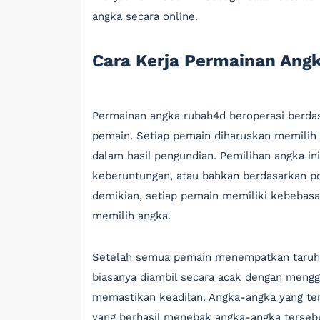
angka secara online.
Cara Kerja Permainan Ang
Permainan angka rubah4d beroperasi berdas
pemain. Setiap pemain diharuskan memilih
dalam hasil pengundian. Pemilihan angka ini
keberuntungan, atau bahkan berdasarkan po
demikian, setiap pemain memiliki kebebas
memilih angka.
Setelah semua pemain menempatkan taruhan
biasanya diambil secara acak dengan mengg
memastikan keadilan. Angka-angka yang te
yang berhasil menebak angka-angka terseb