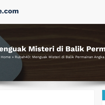
e.com
nguak Misteri di Balik Per
Home
»
Rubah4D: Menguak Misteri di Balik Permainan Angka