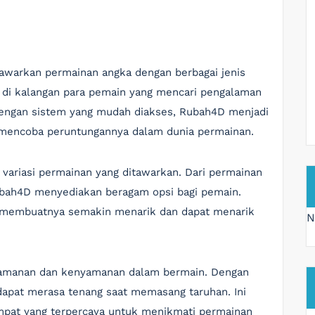
warkan permainan angka dengan berbagai jenis
 di kalangan para pemain yang mencari pengalaman
engan sistem yang mudah diakses, Rubah4D menjadi
n mencoba peruntungannya dalam dunia permainan.
 variasi permainan yang ditawarkan. Dari permainan
Rubah4D menyediakan beragam opsi bagi pemain.
ini membuatnya semakin menarik dan dapat menarik
N
keamanan dan kenyamanan dalam bermain. Dengan
 dapat merasa tenang saat memasang taruhan. Ini
mpat yang terpercaya untuk menikmati permainan