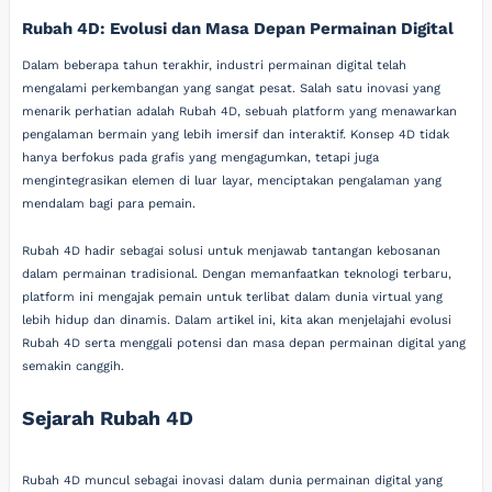
Rubah 4D: Evolusi dan Masa Depan Permainan Digital
Dalam beberapa tahun terakhir, industri permainan digital telah
mengalami perkembangan yang sangat pesat. Salah satu inovasi yang
menarik perhatian adalah Rubah 4D, sebuah platform yang menawarkan
pengalaman bermain yang lebih imersif dan interaktif. Konsep 4D tidak
hanya berfokus pada grafis yang mengagumkan, tetapi juga
mengintegrasikan elemen di luar layar, menciptakan pengalaman yang
mendalam bagi para pemain.
Rubah 4D hadir sebagai solusi untuk menjawab tantangan kebosanan
dalam permainan tradisional. Dengan memanfaatkan teknologi terbaru,
platform ini mengajak pemain untuk terlibat dalam dunia virtual yang
lebih hidup dan dinamis. Dalam artikel ini, kita akan menjelajahi evolusi
Rubah 4D serta menggali potensi dan masa depan permainan digital yang
semakin canggih.
Sejarah Rubah 4D
Rubah 4D muncul sebagai inovasi dalam dunia permainan digital yang