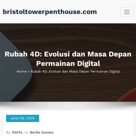
Skip
bristoltowerpenthouse.com
to
content
Rubah 4D: Evolusi dan Masa Depan
Permainan Digital
Home
»
Rubah 4D: Evolusi dan Masa Depan Permainan Digital
June 28, 2026
By
RAf4L
In
Berita Games