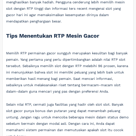
menghasilkan banyak hadiah. Pengguna cenderung lebih memilih mesin
slot dengan RTP tinggi dan informasi ters recent mengenai slot yang
gacor hari ini agar memaksimalkan kesempatan dirinya dalam
mendapatkan penghargaan besar.
Tips Menentukan RTP Mesin Gacor
Memilih RTP permainan gacor sungguh merupakan kesulitan bagi banyak
pemain. Yang pertama yang perlu dipertimbangkan adalah nilai RTP slot
tersebut. Sebaiknya memilih slot dengan RTP melebihi 96 prosen, karena
ini menunjukkan bahwa slot ini memiliki peluang yang lebih baik untuk
memberikan hasil menang bagi pemain. Saat mencari informasi,
sebaiknya untuk melaksanakan riset tentang bermacam-macam slot
dalam-dalam guna mencari yang pas dengan preferensi Anda.
Selain nilai RTP, cermati juga fasilitas yang hadir oleh slot slot. Banyak
slot gacor punya bonus dan putaran yang dapat menambah peluang
untung. Jangan ragu untuk mencoba beberapa mesin dalam status demo
sebelum bermain dengan modal asli. Dengan cara ini, Anda dapat
memahami sistem permainan dan memutuskan apakah slot itu cocok