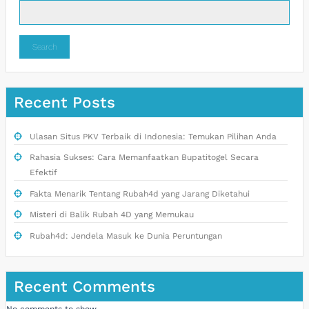
Search
Recent Posts
Ulasan Situs PKV Terbaik di Indonesia: Temukan Pilihan Anda
Rahasia Sukses: Cara Memanfaatkan Bupatitogel Secara
Efektif
Fakta Menarik Tentang Rubah4d yang Jarang Diketahui
Misteri di Balik Rubah 4D yang Memukau
Rubah4d: Jendela Masuk ke Dunia Peruntungan
Recent Comments