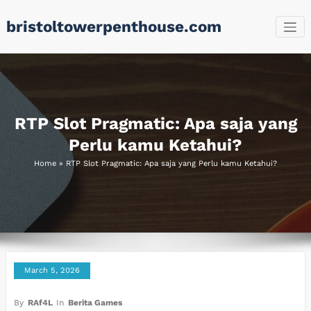
Skip
bristoltowerpenthouse.com
to
content
RTP Slot Pragmatic: Apa saja yang
Perlu kamu Ketahui?
Home
»
RTP Slot Pragmatic: Apa saja yang Perlu kamu Ketahui?
March 5, 2026
By
RAf4L
In
Berita Games