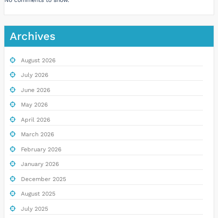
No comments to show.
Archives
August 2026
July 2026
June 2026
May 2026
April 2026
March 2026
February 2026
January 2026
December 2025
August 2025
July 2025