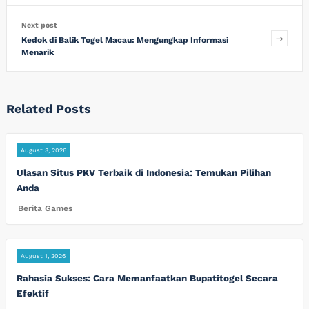
Next post
Kedok di Balik Togel Macau: Mengungkap Informasi
Menarik
Related Posts
August 3, 2026
Ulasan Situs PKV Terbaik di Indonesia: Temukan Pilihan
Anda
Berita Games
August 1, 2026
Rahasia Sukses: Cara Memanfaatkan Bupatitogel Secara
Efektif