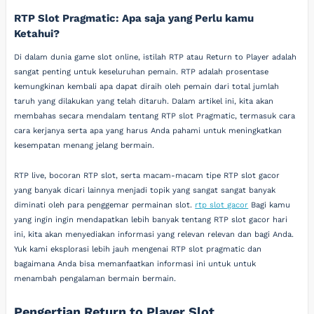
RTP Slot Pragmatic: Apa saja yang Perlu kamu
Ketahui?
Di dalam dunia game slot online, istilah RTP atau Return to Player adalah
sangat penting untuk keseluruhan pemain. RTP adalah prosentase
kemungkinan kembali apa dapat diraih oleh pemain dari total jumlah
taruh yang dilakukan yang telah ditaruh. Dalam artikel ini, kita akan
membahas secara mendalam tentang RTP slot Pragmatic, termasuk cara
cara kerjanya serta apa yang harus Anda pahami untuk meningkatkan
kesempatan menang jelang bermain.
RTP live, bocoran RTP slot, serta macam-macam tipe RTP slot gacor
yang banyak dicari lainnya menjadi topik yang sangat sangat banyak
diminati oleh para penggemar permainan slot.
rtp slot gacor
Bagi kamu
yang ingin ingin mendapatkan lebih banyak tentang RTP slot gacor hari
ini, kita akan menyediakan informasi yang relevan relevan dan bagi Anda.
Yuk kami eksplorasi lebih jauh mengenai RTP slot pragmatic dan
bagaimana Anda bisa memanfaatkan informasi ini untuk untuk
menambah pengalaman bermain bermain.
Pengertian Return to Player Slot