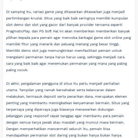
Di samping itu, variasi game yang ditawarkan ditawarkan juga menjadi
pertimbangan krusial. Situs yang baik baik seringnya memiliki kumpulan
slot demo dan slot yang gacor dari banyak provider ternama seperti
PragmaticPlay. dan PG Soft Hal ini akan memberikan memberikan banyak
pilihan kepada para pemain agar mencoba berbagai game slot online yang
memiliki fitur yang menarik dan peluang menang yang besar tinggi.
Memiliki demo slot juga memungkinkan memfasilitasi pemain untuk
mengalami permainan tanpa harus harus uang, sehingga menjadi cara
cara yang baik baik agar menemukan permainan yang mana yang paling
paling cocok.
Di akhir, pengalaman pengguna di situs itu perlu menjadi perhatian
utama. Tampilan yang ramah bersahabat serta kelancaran dalam
melakukan, termasuk deposit serta penarikan dana, merupakan elemen
penting yang membantu meningkatkan kenyamanan bermain. Situs yang
terpercaya yang dipercaya juga biasanya menawarkan dukungan
pelanggan yang responsif cepat tanggap agar membantu para pemain
dengan semua tanya jawab atau masalah yang muncul masa bermain.
Dengan memperhatikan mencermati seluruh itu, pemain bisa
mendapatkan permainan slot daring yang bukan hanya bukan hanya