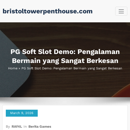
Skip
bristoltowerpenthouse.com
to
content
PG Soft Slot Demo: Pengalaman
Bermain yang Sangat Berkesan
Home
»
PG Soft Slot Demo: Pengalaman Bermain yang Sangat Berkesan
March 9, 2026
By
RAf4L
In
Berita Games