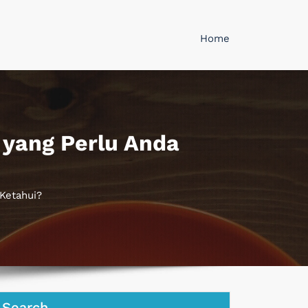
Home
 yang Perlu Anda
Ketahui?
Search