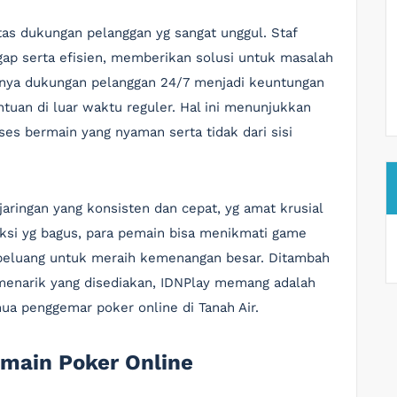
litas dukungan pelanggan yg sangat unggul. Staf
ap serta efisien, memberikan solusi untuk masalah
anya dukungan pelanggan 24/7 menjadi keuntungan
tuan di luar waktu reguler. Hal ini menunjukkan
s bermain yang nyaman serta tidak dari sisi
 jaringan yang konsisten dan cepat, yg amat krusial
si yg bagus, para pemain bisa menikmati game
peluang untuk meraih kemenangan besar. Ditambah
menarik yang disediakan, IDNPlay memang adalah
emua penggemar poker online di Tanah Air.
emain Poker Online