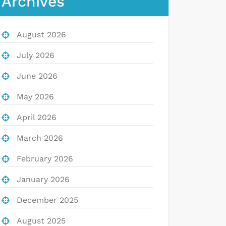
Archives
August 2026
July 2026
June 2026
May 2026
April 2026
March 2026
February 2026
January 2026
December 2025
August 2025