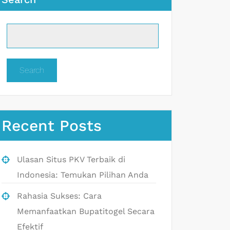
Search
Recent Posts
Ulasan Situs PKV Terbaik di
Indonesia: Temukan Pilihan Anda
Rahasia Sukses: Cara
Memanfaatkan Bupatitogel Secara
Efektif