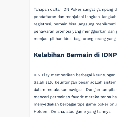
Tahapan daftar IDN Poker sangat gampang d
pendaftaran dan menjalani langkah-langkah
registrasi, pemain bisa langsung menikmati
penawaran promosi yang menggiurkan dan p
menjadi pilihan ideal bagi orang-orang yan
Kelebihan Bermain di IDNP
IDN Play memberikan berbagai keuntungan
Salah satu keuntungan besar adalah sistem
dalam melakukan navigasi. Dengan tampilan y
mencari permainan favorit mereka tanpa har
menyediakan berbagai tipe game poker onli
Holdem, Omaha, atau game yang lainnya.