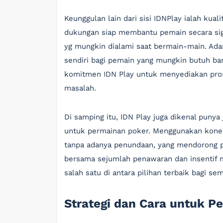
Keunggulan lain dari sisi IDNPlay ialah kua
dukungan siap membantu pemain secara sig
yg mungkin dialami saat bermain-main. Ad
sendiri bagi pemain yang mungkin butuh ban
komitmen IDN Play untuk menyediakan prose
masalah.
Di samping itu, IDN Play juga dikenal punya
untuk permainan poker. Menggunakan konek
tanpa adanya penundaan, yang mendorong 
bersama sejumlah penawaran dan insentif 
salah satu di antara pilihan terbaik bagi s
Strategi dan Cara untuk P