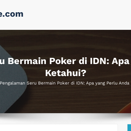
e.com
 Bermain Poker di IDN: Apa
Ketahui?
Pengalaman Seru Bermain Poker di IDN: Apa yang Perlu Anda 