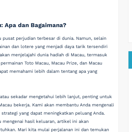
: Apa dan Bagaimana?
 pusat perjudian terbesar di dunia. Namun, selain
inan dan lotere yang menjadi daya tarik tersendiri
a akan menjelajahi dunia hadiah di Macau, termasuk
n permainan Toto Macau, Macau Prize, dan Macau
dapat memahami lebih dalam tentang apa yang
atau sekadar mengetahui lebih lanjut, penting untuk
Macau bekerja. Kami akan membantu Anda mengenali
n strategi yang dapat meningkatkan peluang Anda.
 mengenai hasil keluaran, artikel ini akan
hkan. Mari kita mulai perjalanan ini dan temukan