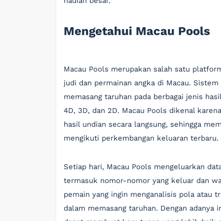
hadiah besar.
Mengetahui Macau Pools
Macau Pools merupakan salah satu platform
judi dan permainan angka di Macau. Sistem
memasang taruhan pada berbagai jenis hasil 
4D, 3D, dan 2D. Macau Pools dikenal karen
hasil undian secara langsung, sehingga m
mengikuti perkembangan keluaran terbaru.
Setiap hari, Macau Pools mengeluarkan data
termasuk nomor-nomor yang keluar dan wakt
pemain yang ingin menganalisis pola atau
dalam memasang taruhan. Dengan adanya in