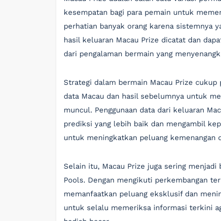
kesempatan bagi para pemain untuk memena
perhatian banyak orang karena sistemnya y
hasil keluaran Macau Prize dicatat dan da
dari pengalaman bermain yang menyenangka
Strategi dalam bermain Macau Prize cukup 
data Macau dan hasil sebelumnya untuk me
muncul. Penggunaan data dari keluaran M
prediksi yang lebih baik dan mengambil kepu
untuk meningkatkan peluang kemenangan d
Selain itu, Macau Prize juga sering menjadi
Pools. Dengan mengikuti perkembangan ter
memanfaatkan peluang eksklusif dan meni
untuk selalu memeriksa informasi terkini 