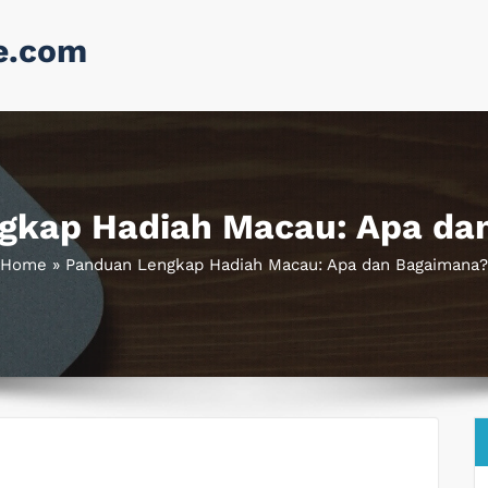
e.com
gkap Hadiah Macau: Apa da
Home
»
Panduan Lengkap Hadiah Macau: Apa dan Bagaimana?