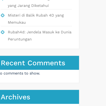
yang Jarang Diketahui
Misteri di Balik Rubah 4D yang
Memukau
Rubah4d: Jendela Masuk ke Dunia
Peruntungan
Recent Comments
o comments to show.
Archives