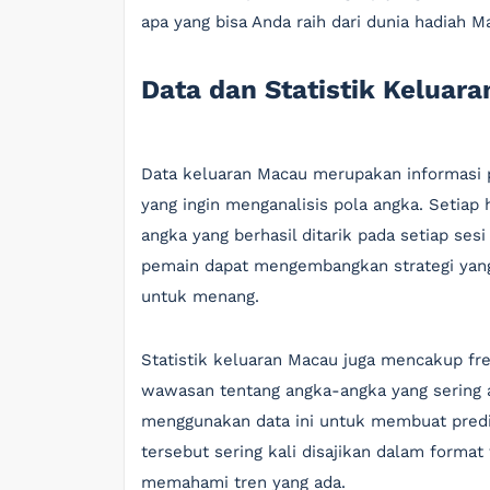
apa yang bisa Anda raih dari dunia hadiah M
Data dan Statistik Keluar
Data keluaran Macau merupakan informasi p
yang ingin menganalisis pola angka. Setiap 
angka yang berhasil ditarik pada setiap se
pemain dapat mengembangkan strategi yang
untuk menang.
Statistik keluaran Macau juga mencakup f
wawasan tentang angka-angka yang sering a
menggunakan data ini untuk membuat prediks
tersebut sering kali disajikan dalam forma
memahami tren yang ada.