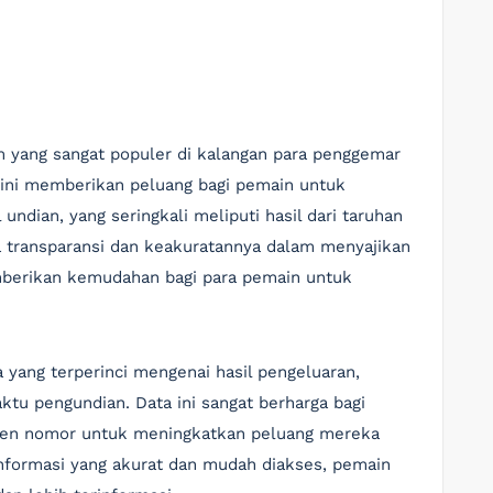
 yang sangat populer di kalangan para penggemar
 ini memberikan peluang bagi pemain untuk
undian, yang seringkali meliputi hasil dari taruhan
a transparansi dan keakuratannya dalam menyajikan
emberikan kemudahan bagi para pemain untuk
 yang terperinci mengenai hasil pengeluaran,
u pengundian. Data ini sangat berharga bagi
 tren nomor untuk meningkatkan peluang mereka
formasi yang akurat dan mudah diakses, pemain