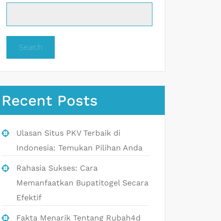
Search
Recent Posts
Ulasan Situs PKV Terbaik di
Indonesia: Temukan Pilihan Anda
Rahasia Sukses: Cara
Memanfaatkan Bupatitogel Secara
Efektif
Fakta Menarik Tentang Rubah4d