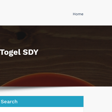
Home
 Togel SDY
Search