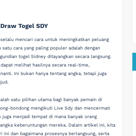
 Draw Togel SDY
 selalu mencari cara untuk meningkatkan peluang
satu cara yang paling populer adalah dengan
gundian togel Sidney ditayangkan secara langsung.
apat melihat hasilnya secara real-time,
nti. Ini bukan hanya tentang angka, tetapi juga
jud.
salah satu pilihan utama bagi banyak pemain di
ndong-bondong mengikuti Live Sdy dan mencermati
s juga menjadi tempat di mana banyak orang
gka keberuntungan mereka. Dalam artikel ini, kita
ri ini dan bagaimana prosesnya berlangsung, serta