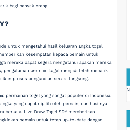
rik bagi banyak orang.
DY?
ode untuk mengetahui hasil keluaran angka togel
i memberikan kesempatan kepada pemain untuk
ingga mereka dapat segera mengetahui apakah mereka
w, pengalaman bermain togel menjadi lebih menarik
ksikan proses pengundian secara langsung.
N
is permainan togel yang sangat populer di Indonesia.
angka yang dapat dipilih oleh pemain, dan hasilnya
ara berkala. Live Draw Togel SDY memberikan
ngkinkan pemain untuk tetap up-to-date dengan