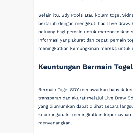
Selain itu, Sdy Pools atau kolam togel Sid
bertaruh dengan mengikuti hasil live draw.
peluang bagi pemain untuk merencanakan s
informasi yang akurat dan cepat, pemain to
meningkatkan kemungkinan mereka untuk 
Keuntungan Bermain Togel
Bermain Togel SDY menawarkan banyak keun
transparan dan akurat melalui Live Draw S
yang diumumkan dapat dilihat secara langsu
kecurangan. Ini meningkatkan kepercayaan
menyenangkan.