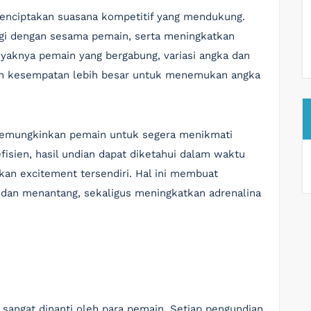
menciptakan suasana kompetitif yang mendukung.
egi dengan sesama pemain, serta meningkatkan
aknya pemain yang bergabung, variasi angka dan
an kesempatan lebih besar untuk menemukan angka
at memungkinkan pemain untuk segera menikmati
sien, hasil undian dapat diketahui dalam waktu
an excitement tersendiri. Hal ini membuat
 dan menantang, sekaligus meningkatkan adrenalina
Y sangat dinanti oleh para pemain. Setiap pengundian