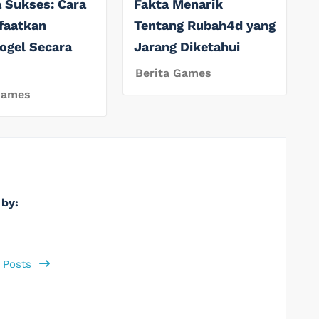
 Sukses: Cara
Fakta Menarik
aatkan
Tentang Rubah4d yang
ogel Secara
Jarang Diketahui
Berita Games
Games
 by:
l Posts