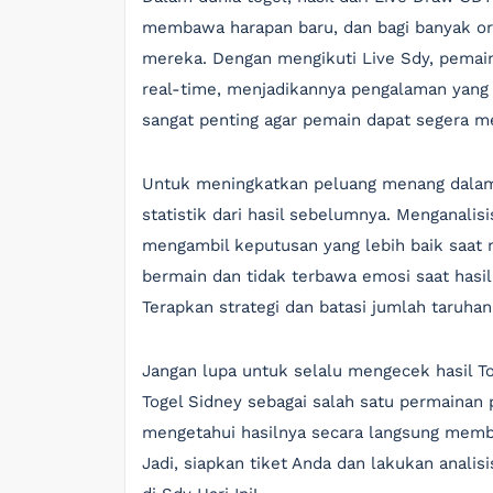
membawa harapan baru, dan bagi banyak ora
mereka. Dengan mengikuti Live Sdy, pemai
real-time, menjadikannya pengalaman yang 
sangat penting agar pemain dapat segera m
Untuk meningkatkan peluang menang dalam
statistik dari hasil sebelumnya. Menganali
mengambil keputusan yang lebih baik saat m
bermain dan tidak terbawa emosi saat hasil
Terapkan strategi dan batasi jumlah taruhan
Jangan lupa untuk selalu mengecek hasil To
Togel Sidney sebagai salah satu permaina
mengetahui hasilnya secara langsung mem
Jadi, siapkan tiket Anda dan lakukan analis