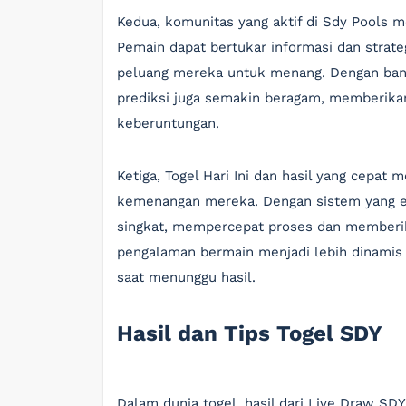
Kedua, komunitas yang aktif di Sdy Pools 
Pemain dapat bertukar informasi dan strat
peluang mereka untuk menang. Dengan bany
prediksi juga semakin beragam, memberik
keberuntungan.
Ketiga, Togel Hari Ini dan hasil yang cep
kemenangan mereka. Dengan sistem yang efi
singkat, mempercepat proses dan memberik
pengalaman bermain menjadi lebih dinamis
saat menunggu hasil.
Hasil dan Tips Togel SDY
Dalam dunia togel, hasil dari Live Draw SD