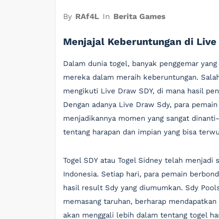
By
RAf4L
In
Berita Games
Menjajal Keberuntungan di Live
Dalam dunia togel, banyak penggemar yang
mereka dalam meraih keberuntungan. Salah 
mengikuti Live Draw SDY, di mana hasil pen
Dengan adanya Live Draw Sdy, para pemain d
menjadikannya momen yang sangat dinanti-na
tentang harapan dan impian yang bisa terwu
Togel SDY atau Togel Sidney telah menjadi 
Indonesia. Setiap hari, para pemain berbo
hasil result Sdy yang diumumkan. Sdy Pool
memasang taruhan, berharap mendapatkan an
akan menggali lebih dalam tentang togel ha