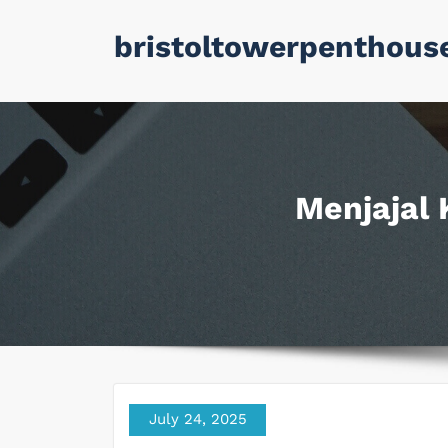
Skip
bristoltowerpenthous
to
content
Menjajal 
July 24, 2025