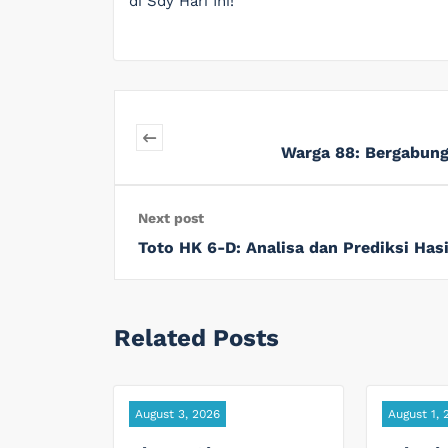
di Sdy Hari Ini!
Warga 88: Bergabun
Next post
Toto HK 6-D: Analisa dan Prediksi Hasil
Related Posts
August 3, 2026
August 1, 