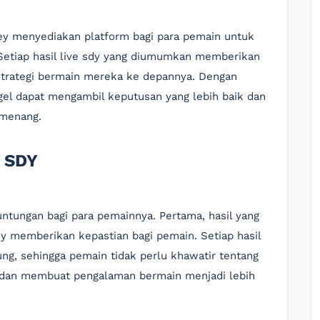
ney menyediakan platform bagi para pemain untuk
 Setiap hasil live sdy yang diumumkan memberikan
trategi bermain mereka ke depannya. Dengan
gel dapat mengambil keputusan yang lebih baik dan
menang.
 SDY
tungan bagi para pemainnya. Pertama, hasil yang
dy memberikan kepastian bagi pemain. Setiap hasil
ng, sehingga pemain tidak perlu khawatir tentang
 dan membuat pengalaman bermain menjadi lebih