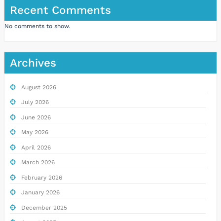
Recent Comments
No comments to show.
Archives
August 2026
July 2026
June 2026
May 2026
April 2026
March 2026
February 2026
January 2026
December 2025