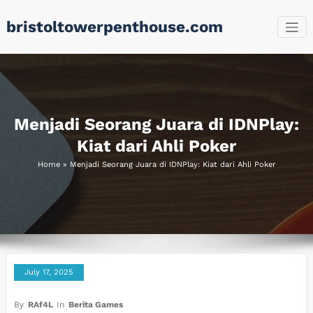
Skip
bristoltowerpenthouse.com
to
content
Menjadi Seorang Juara di IDNPlay:
Kiat dari Ahli Poker
Home
»
Menjadi Seorang Juara di IDNPlay: Kiat dari Ahli Poker
July 17, 2025
By
RAf4L
In
Berita Games