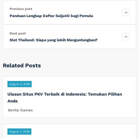
Previous post
Panduan Lengkap Daftar Salju4D bagi Pemula
Next post
Slot Thailand: Siapa yang lebih Menguntungkan?
Related Posts
August 3, 2026
Ulasan Situs PKV Terbaik di Indonesia: Temukan Pilihan
Anda
Berita Games
August 1, 2026