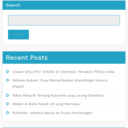
Search
Search
Recent Posts
Ulasan Situs PKV Terbaik di Indonesia: Temukan Pilihan Anda
Rahasia Sukses: Cara Memanfaatkan Bupatitogel Secara
Efektif
Fakta Menarik Tentang Rubah4d yang Jarang Diketahui
Misteri di Balik Rubah 4D yang Memukau
Rubah4d: Jendela Masuk ke Dunia Peruntungan