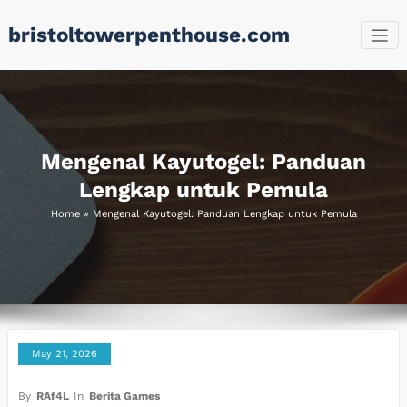
Skip
bristoltowerpenthouse.com
to
content
Mengenal Kayutogel: Panduan
Lengkap untuk Pemula
Home
»
Mengenal Kayutogel: Panduan Lengkap untuk Pemula
May 21, 2026
By
RAf4L
In
Berita Games