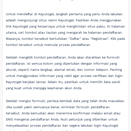
Untuk mendaftar di Kayutogel, langkah pertama yang perlu Anda lakukan
adalah mengunjungi situs resmi Kayutogel. Pastikan Anda menggunakan
link Kayutogel yang terpercaya untuk menghindari situs palsu. Di halaman
utama, cari tombol atau tautan yang mengarah ke halaman pendaftaran.
Biasanya, tombol tersebut bertuliskan "Daftar" atau "Registrasi". Klik pada
tombol tersebut untuk memulai proses pendaftaran.
Setelah mengklik tombol pendaftaran, Anda akan diarahkan ke formulir
pendaftaran. Isi semua kolom yang diperlukan dengan informasi yang
akurat, seperti nama lengkap, alamat email, dan nomor telepon. Penting
untuk menggunakan informasi yang valid agar proses verifikasi dan login
Kayutogel berjalan lancar. Selain itu, pastikan untuk memilih kata sandi
yang kuat untuk menjaga keamanan akun Anda.
Setelah mengisi formulir, periksa kembali data yang telah Anda masukkan.
Jika sudah yakin semuanya benar, kirimkan formulir pendaftaran
tersebut. Anda kemudian akan menerima konfirmasi melalui email atau
SMS mengenai pendaftaran Anda. Ikuti petunjuk yang diberikan untuk
menyelesaikan proses pendaftaran dan segera lakukan login Kayutogel