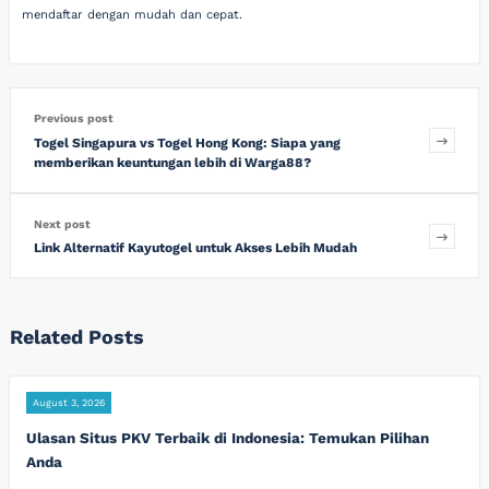
mendaftar dengan mudah dan cepat.
Previous post
Togel Singapura vs Togel Hong Kong: Siapa yang
memberikan keuntungan lebih di Warga88?
Next post
Link Alternatif Kayutogel untuk Akses Lebih Mudah
Related Posts
August 3, 2026
Ulasan Situs PKV Terbaik di Indonesia: Temukan Pilihan
Anda