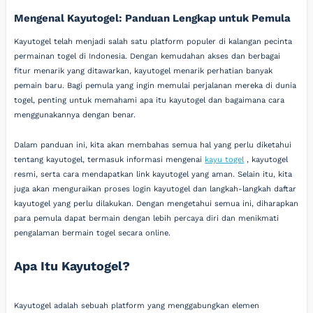
Mengenal Kayutogel: Panduan Lengkap untuk Pemula
Kayutogel telah menjadi salah satu platform populer di kalangan pecinta
permainan togel di Indonesia. Dengan kemudahan akses dan berbagai
fitur menarik yang ditawarkan, kayutogel menarik perhatian banyak
pemain baru. Bagi pemula yang ingin memulai perjalanan mereka di dunia
togel, penting untuk memahami apa itu kayutogel dan bagaimana cara
menggunakannya dengan benar.
Dalam panduan ini, kita akan membahas semua hal yang perlu diketahui
tentang kayutogel, termasuk informasi mengenai
kayu togel
, kayutogel
resmi, serta cara mendapatkan link kayutogel yang aman. Selain itu, kita
juga akan menguraikan proses login kayutogel dan langkah-langkah daftar
kayutogel yang perlu dilakukan. Dengan mengetahui semua ini, diharapkan
para pemula dapat bermain dengan lebih percaya diri dan menikmati
pengalaman bermain togel secara online.
Apa Itu Kayutogel?
Kayutogel adalah sebuah platform yang menggabungkan elemen