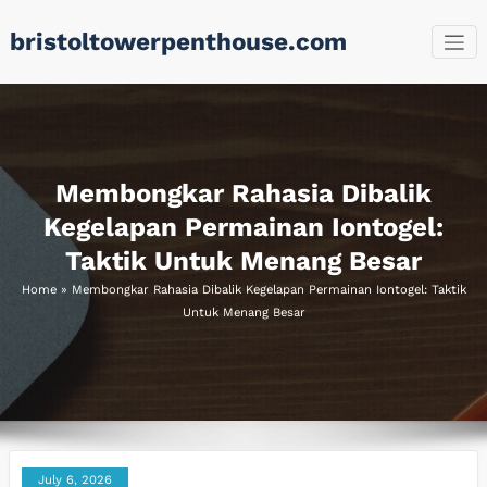
Skip
bristoltowerpenthouse.com
to
content
Membongkar Rahasia Dibalik
Kegelapan Permainan Iontogel:
Taktik Untuk Menang Besar
Home
»
Membongkar Rahasia Dibalik Kegelapan Permainan Iontogel: Taktik
Untuk Menang Besar
July 6, 2026