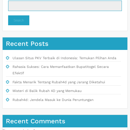
Search
Recent Posts
Ulasan Situs PKV Terbaik di Indonesia: Temukan Pilihan Anda
Rahasia Sukses: Cara Memanfaatkan Bupatitogel Secara
Efektif
Fakta Menarik Tentang Rubah4d yang Jarang Diketahui
Misteri di Balik Rubah 4D yang Memukau
Rubah4d: Jendela Masuk ke Dunia Peruntungan
Recent Comments