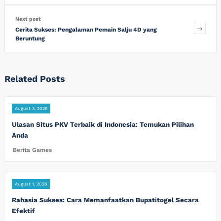
Next post
Cerita Sukses: Pengalaman Pemain Salju 4D yang
Beruntung
Related Posts
August 3, 2026
Ulasan Situs PKV Terbaik di Indonesia: Temukan Pilihan
Anda
Berita Games
August 1, 2026
Rahasia Sukses: Cara Memanfaatkan Bupatitogel Secara
Efektif