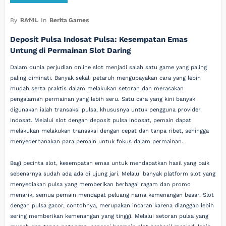
By
RAf4L
In
Berita Games
Deposit Pulsa Indosat Pulsa: Kesempatan Emas
Untung di Permainan Slot Daring
Dalam dunia perjudian online slot menjadi salah satu game yang paling
paling diminati. Banyak sekali petaruh mengupayakan cara yang lebih
mudah serta praktis dalam melakukan setoran dan merasakan
pengalaman permainan yang lebih seru. Satu cara yang kini banyak
digunakan ialah transaksi pulsa, khususnya untuk pengguna provider
Indosat. Melalui slot dengan deposit pulsa Indosat, pemain dapat
melakukan melakukan transaksi dengan cepat dan tanpa ribet, sehingga
menyederhanakan para pemain untuk fokus dalam permainan.
Bagi pecinta slot, kesempatan emas untuk mendapatkan hasil yang baik
sebenarnya sudah ada ada di ujung jari. Melalui banyak platform slot yang
menyediakan pulsa yang memberikan berbagai ragam dan promo
menarik, semua pemain mendapat peluang nama kemenangan besar. Slot
dengan pulsa gacor, contohnya, merupakan incaran karena dianggap lebih
sering memberikan kemenangan yang tinggi. Melalui setoran pulsa yang