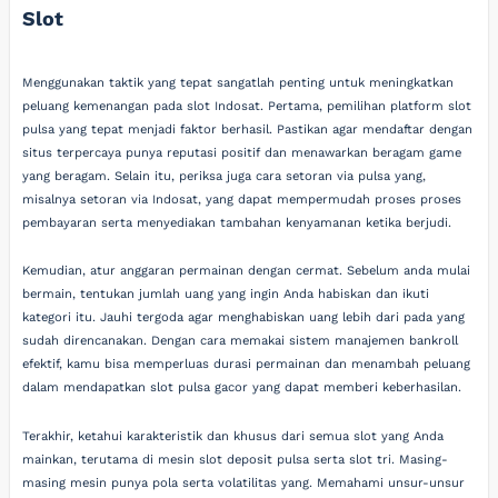
Slot
Menggunakan taktik yang tepat sangatlah penting untuk meningkatkan
peluang kemenangan pada slot Indosat. Pertama, pemilihan platform slot
pulsa yang tepat menjadi faktor berhasil. Pastikan agar mendaftar dengan
situs terpercaya punya reputasi positif dan menawarkan beragam game
yang beragam. Selain itu, periksa juga cara setoran via pulsa yang,
misalnya setoran via Indosat, yang dapat mempermudah proses proses
pembayaran serta menyediakan tambahan kenyamanan ketika berjudi.
Kemudian, atur anggaran permainan dengan cermat. Sebelum anda mulai
bermain, tentukan jumlah uang yang ingin Anda habiskan dan ikuti
kategori itu. Jauhi tergoda agar menghabiskan uang lebih dari pada yang
sudah direncanakan. Dengan cara memakai sistem manajemen bankroll
efektif, kamu bisa memperluas durasi permainan dan menambah peluang
dalam mendapatkan slot pulsa gacor yang dapat memberi keberhasilan.
Terakhir, ketahui karakteristik dan khusus dari semua slot yang Anda
mainkan, terutama di mesin slot deposit pulsa serta slot tri. Masing-
masing mesin punya pola serta volatilitas yang. Memahami unsur-unsur