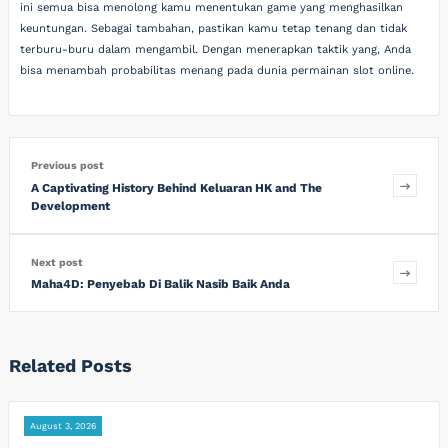
ini semua bisa menolong kamu menentukan game yang menghasilkan
keuntungan. Sebagai tambahan, pastikan kamu tetap tenang dan tidak
terburu-buru dalam mengambil. Dengan menerapkan taktik yang, Anda
bisa menambah probabilitas menang pada dunia permainan slot online.
Previous post
A Captivating History Behind Keluaran HK and The
Development
Next post
Maha4D: Penyebab Di Balik Nasib Baik Anda
Related Posts
August 3, 2026