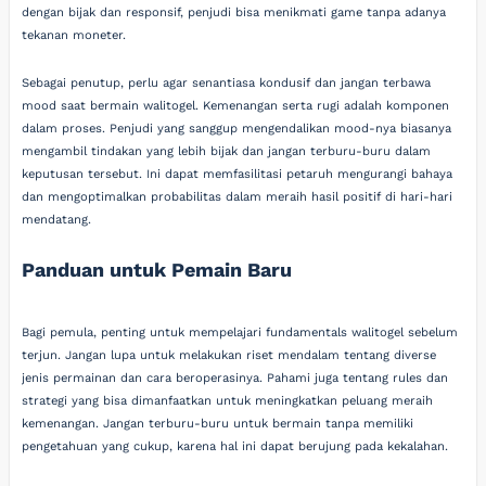
dengan bijak dan responsif, penjudi bisa menikmati game tanpa adanya
tekanan moneter.
Sebagai penutup, perlu agar senantiasa kondusif dan jangan terbawa
mood saat bermain walitogel. Kemenangan serta rugi adalah komponen
dalam proses. Penjudi yang sanggup mengendalikan mood-nya biasanya
mengambil tindakan yang lebih bijak dan jangan terburu-buru dalam
keputusan tersebut. Ini dapat memfasilitasi petaruh mengurangi bahaya
dan mengoptimalkan probabilitas dalam meraih hasil positif di hari-hari
mendatang.
Panduan untuk Pemain Baru
Bagi pemula, penting untuk mempelajari fundamentals walitogel sebelum
terjun. Jangan lupa untuk melakukan riset mendalam tentang diverse
jenis permainan dan cara beroperasinya. Pahami juga tentang rules dan
strategi yang bisa dimanfaatkan untuk meningkatkan peluang meraih
kemenangan. Jangan terburu-buru untuk bermain tanpa memiliki
pengetahuan yang cukup, karena hal ini dapat berujung pada kekalahan.