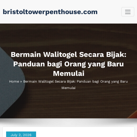
Skip
bristoltowerpenthouse.com
to
content
Bermain Walitogel Secara Bijak:
Panduan bagi Orang yang Baru
Memulai
Home
»
Bermain Walitogel Secara Bijak: Panduan bagi Orang yang Baru
Memulai
July 2, 2026