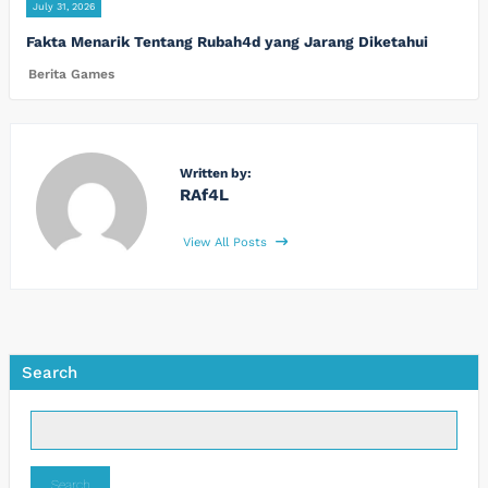
July 31, 2026
Fakta Menarik Tentang Rubah4d yang Jarang Diketahui
Berita Games
Written by:
RAf4L
View All Posts
Search
Search