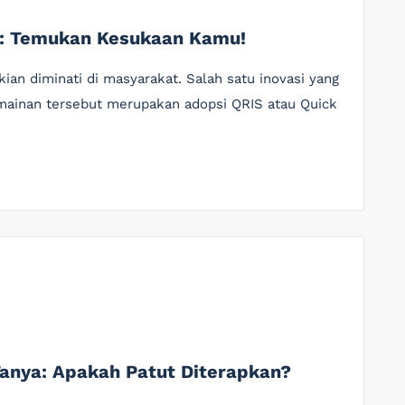
a: Temukan Kesukaan Kamu!
t kian diminati di masyarakat. Salah satu inovasi yang
ainan tersebut merupakan adopsi QRIS atau Quick
Tanya: Apakah Patut Diterapkan?