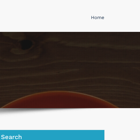
Home
Search