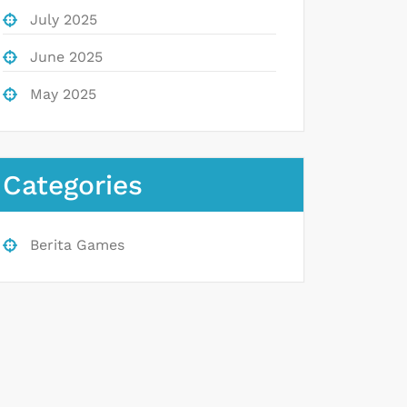
July 2025
June 2025
May 2025
Categories
Berita Games