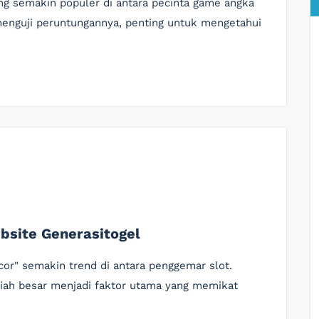
ng semakin populer di antara pecinta game angka
 menguji peruntungannya, penting untuk mengetahui
bsite Generasitogel
cor" semakin trend di antara penggemar slot.
ah besar menjadi faktor utama yang memikat