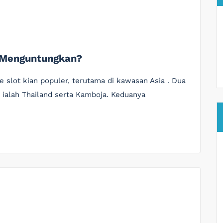
h Menguntungkan?
 slot kian populer, terutama di kawasan Asia . Dua
 ialah Thailand serta Kamboja. Keduanya