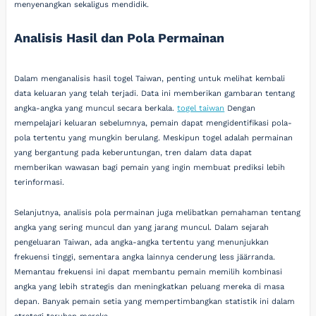
menyenangkan sekaligus mendidik.
Analisis Hasil dan Pola Permainan
Dalam menganalisis hasil togel Taiwan, penting untuk melihat kembali
data keluaran yang telah terjadi. Data ini memberikan gambaran tentang
angka-angka yang muncul secara berkala.
togel taiwan
Dengan
mempelajari keluaran sebelumnya, pemain dapat mengidentifikasi pola-
pola tertentu yang mungkin berulang. Meskipun togel adalah permainan
yang bergantung pada keberuntungan, tren dalam data dapat
memberikan wawasan bagi pemain yang ingin membuat prediksi lebih
terinformasi.
Selanjutnya, analisis pola permainan juga melibatkan pemahaman tentang
angka yang sering muncul dan yang jarang muncul. Dalam sejarah
pengeluaran Taiwan, ada angka-angka tertentu yang menunjukkan
frekuensi tinggi, sementara angka lainnya cenderung less jäärranda.
Memantau frekuensi ini dapat membantu pemain memilih kombinasi
angka yang lebih strategis dan meningkatkan peluang mereka di masa
depan. Banyak pemain setia yang mempertimbangkan statistik ini dalam