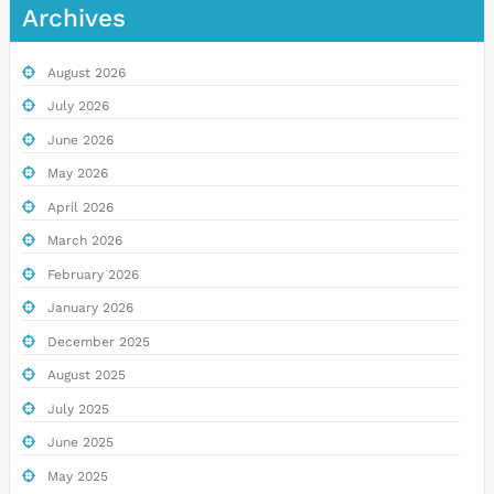
Archives
August 2026
July 2026
June 2026
May 2026
April 2026
March 2026
February 2026
January 2026
December 2025
August 2025
July 2025
June 2025
May 2025