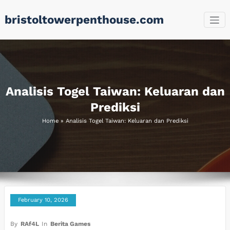
Skip
bristoltowerpenthouse.com
to
content
Analisis Togel Taiwan: Keluaran dan
Prediksi
Home
»
Analisis Togel Taiwan: Keluaran dan Prediksi
February 10, 2026
By
RAf4L
In
Berita Games